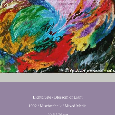
Lichtbluete / Blossom of Light
1992 / Mischtechnik / Mixed Media
20,6 / 24 cm